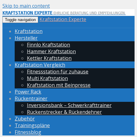
Skip to main content
KRAFTSTATION EXPERTE
EHRLICHE BERATUNG UND EMPFEHLUNGEN.
Kraftstation Experte
Toggle navigation
Kraftstation
Hersteller
Finnlo Kraftstation
Hammer Kraftstation
Kettler Kraftstation
Kraftstation Vergleich
Fitnessstation für zuhause
Multi Kraftstation
Kraftstation mit Beinpresse
Power Rack
Rückentrainer
Inversionsbank – Schwerkrafttrainer
Rückenstrecker & Rückendehner
Zubehör
Trainingspläne
Fitnessblog