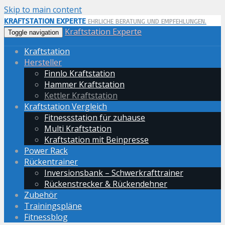
Skip to main content
KRAFTSTATION EXPERTE
EHRLICHE BERATUNG UND EMPFEHLUNGEN.
Kraftstation Experte
Toggle navigation
Kraftstation
Hersteller
Finnlo Kraftstation
Hammer Kraftstation
Kettler Kraftstation
Kraftstation Vergleich
Fitnessstation für zuhause
Multi Kraftstation
Kraftstation mit Beinpresse
Power Rack
Rückentrainer
Inversionsbank – Schwerkrafttrainer
Rückenstrecker & Rückendehner
Zubehör
Trainingspläne
Fitnessblog