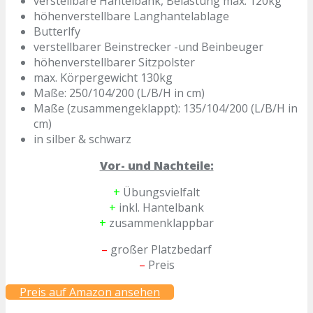
verstellbare Hantelbank, Belastung max. 120kg
höhenverstellbare Langhantelablage
Butterlfy
verstellbarer Beinstrecker -und Beinbeuger
höhenverstellbarer Sitzpolster
max. Körpergewicht 130kg
Maße: 250/104/200 (L/B/H in cm)
Maße (zusammengeklappt): 135/104/200 (L/B/H in
cm)
in silber & schwarz
Vor- und Nachteile:
+
Übungsvielfalt
+
inkl. Hantelbank
+
zusammenklappbar
–
großer Platzbedarf
–
Preis
Preis auf Amazon ansehen