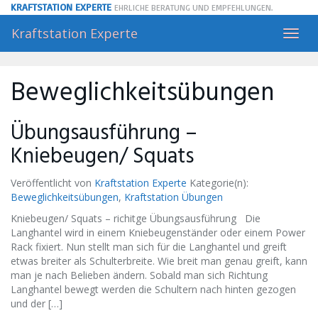
Skip
KRAFTSTATION EXPERTE
EHRLICHE BERATUNG UND EMPFEHLUNGEN.
to
Kraftstation Experte
main
Toggl
content
navig
Beweglichkeitsübungen
Übungsausführung –
Kniebeugen/ Squats
Veröffentlicht von
Kraftstation Experte
Kategorie(n):
Beweglichkeitsübungen
,
Kraftstation Übungen
Kniebeugen/ Squats – richitge Übungsausführung Die
Langhantel wird in einem Kniebeugenständer oder einem Power
Rack fixiert. Nun stellt man sich für die Langhantel und greift
etwas breiter als Schulterbreite. Wie breit man genau greift, kann
man je nach Belieben ändern. Sobald man sich Richtung
Langhantel bewegt werden die Schultern nach hinten gezogen
und der […]